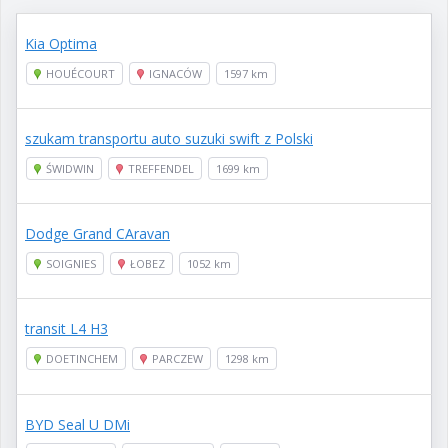
Kia Optima
HOUÉCOURT
IGNACÓW
1597 km
szukam transportu auto suzuki swift z Polski
ŚWIDWIN
TREFFENDEL
1699 km
Dodge Grand CAravan
SOIGNIES
ŁOBEZ
1052 km
transit L4 H3
DOETINCHEM
PARCZEW
1298 km
BYD Seal U DMi