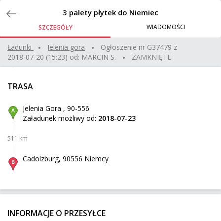
Zlecenia
3 palety płytek do Niemiec
WIADOMOŚCI
SZCZEGÓŁY
Zlecenie stałe na Van 8 palet (1t) pon-pt DE
Ładunki
jelenia gora
Ogłoszenie nr
G37479
z
2018-07-20 (15:23)
od:
MARCIN S.
ZAMKNIĘTE
Szczecin
Z:
213 km
1 000 kg
12 m³
TRASA
Ketzin
Do:
Jelenia Gora , 90-556
Załadunek możliwy od:
2018-07-23
Transport motocykla
511 km
Gdańsk
Z:
516 km
320 kg
2,48 m³
Cadolzburg, 90556 Niemcy
Mokry Dwór
Do:
Paleta z drobnym sprętem AGD max, 100 kg
INFORMACJE O PRZESYŁCE
Szczecin
Z: