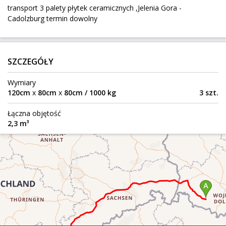
transport 3 palety płytek ceramicznych ,Jelenia Gora -
213 km
100 kg
1,54 m³
Cadolzburg termin dowolny
Ketzin
Do:
Rower MTB Będzin Warszawa
SZCZEGÓŁY
Będzin
Z:
Wymiary
304 km
15 kg
1,02 m³
120cm
x
80cm
x
80cm / 1000 kg
3 szt.
Warszawa
Do:
Łączna objętość
2,3 m³
do 7ton pelletu na paletach
Niesky
Z:
76 km
4 950 kg
8,17 m³
500 zł
Gaszów
Do:
kufry motocyklowe około 70 sztuk