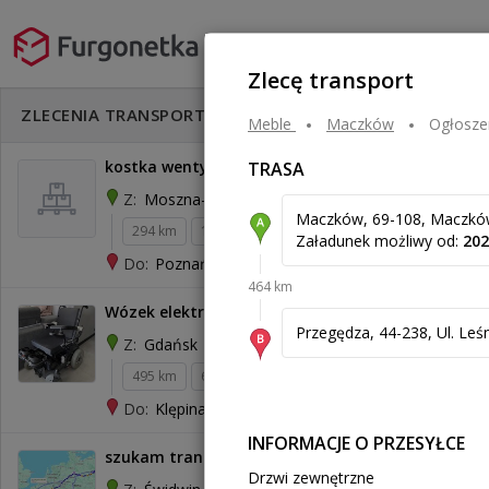
Zlecę transport
Rozwiń filtry
ZLECENIA TRANSPORTU
Meble
maczków
Ogłosze
kostka wentylatora 80x80x90 - płace złotem
TRASA
Moszna-Parcela
Z:
Maczków, 69-108, Maczkó
294 km
100 kg
0,58 m³
1 000 zł
Załadunek możliwy od:
202
Poznań
Do:
464 km
Wózek elektryczny dla niepełnosprawnych
Przegędza, 44-238, Ul. Leś
Gdańsk
Z:
495 km
65 kg
0,7 m³
300 zł
Klępina
Do:
INFORMACJE O PRZESYŁCE
szukam transportu auto suzuki swift z Polski
Drzwi zewnętrzne