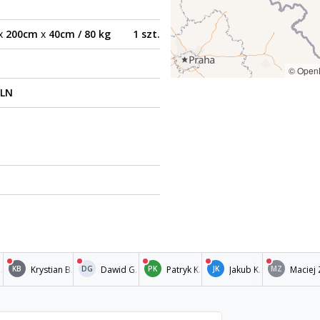
x
200cm
x
40cm / 80 kg
1 szt.
© Open
PLN
.
Krystian B.
Dawid G.
Patryk K.
Jakub K.
Maciej 
KB
DG
PK
JK
MZ