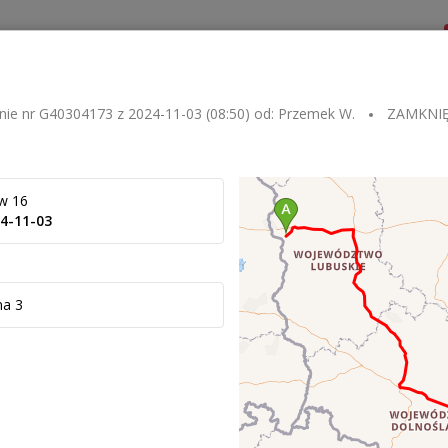
Dla zlecającego
Dla przewoźnika
Kontakt
nie nr
G40304173
z
2024-11-03 (08:50)
od:
Przemek W.
ZAMKNI
w 16
4-11-03
na 3