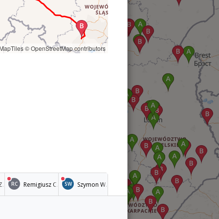
MapTiles
© OpenStreetMap contributors
Z.
Remigiusz C.
Szymon W.
RC
SW