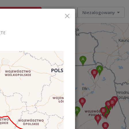
Dodaj ogłoszenie
Moje zlecenia
Niezalogowany
ĘTE