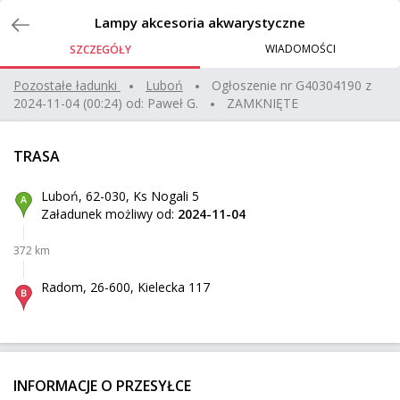
Zlecenia
Lampy akcesoria akwarystyczne
WIADOMOŚCI
SZCZEGÓŁY
Zlecę przewóz 5 pustych złożonych palet
Pozostałe ładunki
luboń
Ogłoszenie nr
G40304190
z
2024-11-04 (00:24)
od:
Paweł G.
ZAMKNIĘTE
Ehrenfriedersdorf
Z:
397 km
240 kg
1,92 m³
500 zł
TRASA
Dinkelscherben
Do:
Luboń, 62-030, Ks Nogali 5
Załadunek możliwy od:
2024-11-04
zaczep
372 km
Brześć Kujawski
Z:
307 km
45 kg
0,28 m³
Radom, 26-600, Kielecka 117
Radzionków
Do:
2 fotele ogrodowe
INFORMACJE O PRZESYŁCE
Warszawa
Z: