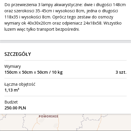
Do przewiezienia 3 lampy akwarystyczne: dwie i długości 148cm
417 km
12 kg
0,21 m³
100 zł
oraz szerokosci 35-45cm i wysokosci 8cm, jedna o długości
Lębork
Do:
118x35 i wysokości 8cm. Oprócz tego zestaw do osmozy
wymiary ok 40x30x20cm oraz odpieniacz 24x18x58. Wszystko
luzem więc tylko transport bezpośredni.
Komoda Express do 61118 Bad Vilbel DE
Oława
Z:
749 km
50 kg
0,79 m³
SZCZEGÓŁY
Bad Vilbel
Do:
Wymiary
150cm
x
50cm
x
50cm / 10 kg
3 szt.
Honda CB1100R
Łączna objętość
1,13 m³
Höringen
Z:
813 km
240 kg
2,34 m³
Budżet
Szczecin
Do:
250.00 PLN
Meble ratanowe dwa krzesła,stolik, wersaleczk