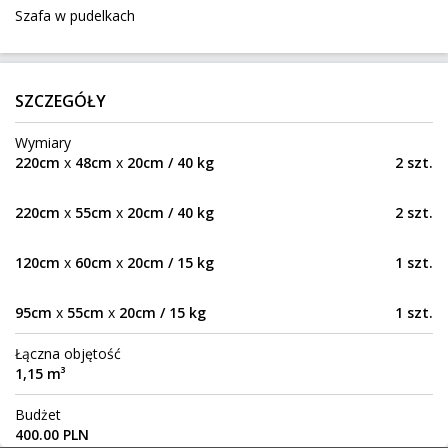
Szafa w pudelkach
100 km
20 000 kg
72 m³
900 zł
Zubrzyca Górna
Do:
SZCZEGÓŁY
2 rowery dla 10 latków
Wymiary
Jadowniki
Z:
220cm
x
48cm
x
20cm / 40 kg
2 szt.
318 km
30 kg
0,25 m³
50 zł
Warszawa
Do:
220cm
x
55cm
x
20cm / 40 kg
2 szt.
120cm
x
60cm
x
20cm / 15 kg
1 szt.
Stare Babice- Nowy Targ
Stare Babice
Z:
95cm
x
55cm
x
20cm / 15 kg
1 szt.
391 km
80 kg
2,43 m³
400 zł
Łączna objętość
Nowy Targ
Do:
1,15 m³
Budżet
Warszawa-Rzeszów
400.00 PLN