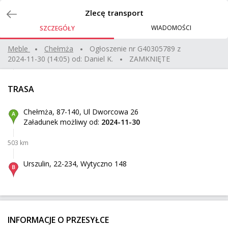
Zlecenia
Zlecę transport
WIADOMOŚCI
SZCZEGÓŁY
10 kartonów i słupek 2,5 m
Meble
chełmża
Ogłoszenie nr
G40305789
z
2024-11-30 (14:05)
od:
Daniel K.
ZAMKNIĘTE
Sokołów
Z:
317 km
94 kg
0,38 m³
450 zł
TRASA
Poznań
Do:
Chełmża, 87-140, Ul Dworcowa 26
Załadunek możliwy od:
2024-11-30
Palety Słoiki 4 x 120kg nie piętrować
503 km
Roosendaal
Z:
923 km
480 kg
6,91 m³
Urszulin, 22-234, Wytyczno 148
Zielona Góra
Do:
Potrzebuje przewieżć koparkę Cat M315 z Krak
INFORMACJE O PRZESYŁCE
Balice
Z: