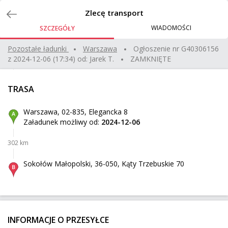
Zlecenia
Zlecę transport
WIADOMOŚCI
SZCZEGÓŁY
transport wentylatora
Pozostałe ładunki
warszawa
Ogłoszenie nr
G40306156
z
2024-12-06 (17:34)
od:
Jarek T.
ZAMKNIĘTE
Piastów
Z:
354 km
50 kg
0,13 m³
500 zł
TRASA
Juszczyn
Do:
Warszawa, 02-835, Elegancka 8
Załadunek możliwy od:
2024-12-06
volvo xc60
302 km
Briancon
Z:
1835 km
2 000 kg
2 500 zł
Sokołów Małopolski, 36-050, Kąty Trzebuskie 70
Kudelczyn
Do:
Sprzęt AGD palet + wózek do rozładunku
INFORMACJE O PRZESYŁCE
Sokołów
Z: