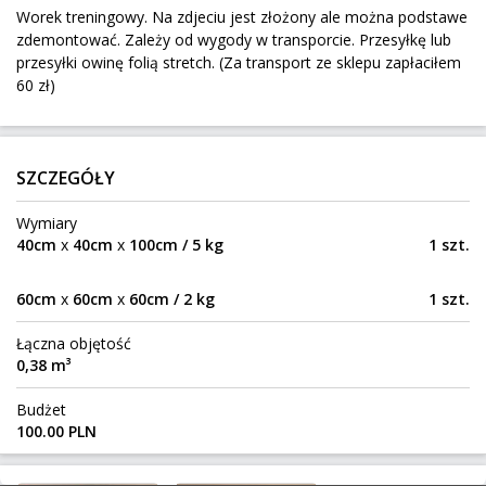
Worek treningowy. Na zdjeciu jest złożony ale można podstawe
102 km
4 500 kg
52 m³
zdemontować. Zależy od wygody w transporcie. Przesyłkę lub
Nowe Opole
Do:
przesyłki owinę folią stretch. (Za transport ze sklepu zapłaciłem
60 zł)
pudełko 65x35x45
Siedlce
Z:
SZCZEGÓŁY
1272 km
50 kg
0,18 m³
120 zł
Wymiary
Aarhus
Do:
40cm
x
40cm
x
100cm / 5 kg
1 szt.
stół w 2 paczkach
60cm
x
60cm
x
60cm / 2 kg
1 szt.
Radom
Z:
Łączna objętość
0,38 m³
447 km
93 kg
0,37 m³
50 zł
Gdańsk
Do:
Budżet
100.00 PLN
Spain to Poland