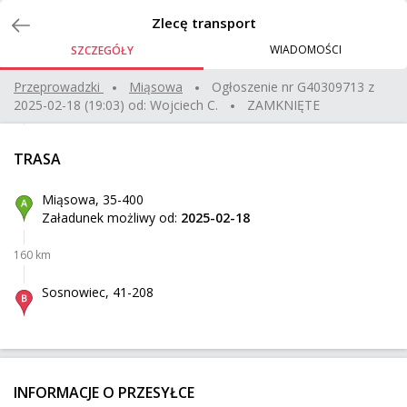
Zlecenia
Zlecę transport
WIADOMOŚCI
SZCZEGÓŁY
pudełko 65x35x45
Przeprowadzki
miąsowa
Ogłoszenie nr
G40309713
z
2025-02-18 (19:03)
od:
Wojciech C.
ZAMKNIĘTE
Siedlce
Z:
1272 km
50 kg
0,18 m³
120 zł
TRASA
Aarhus
Do:
Miąsowa, 35-400
Załadunek możliwy od:
2025-02-18
stół w 2 paczkach
160 km
Radom
Z:
447 km
93 kg
0,37 m³
50 zł
Sosnowiec, 41-208
Gdańsk
Do:
Spain to Poland
INFORMACJE O PRZESYŁCE
El Campello
Z: