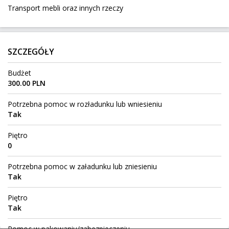
Transport mebli oraz innych rzeczy
2877 km
1 550 kg
Mogilno
Do:
SZCZEGÓŁY
Opony rolnicze 2 sztuki
Budżet
Goszczanów
Z:
300.00 PLN
224 km
200 kg
2,18 m³
200 zł
Potrzebna pomoc w rozładunku lub wniesieniu
Kębłowo
Do:
Tak
Piętro
przewóz płotu panelowego
0
Tarchały Wielkie
Z:
Potrzebna pomoc w załadunku lub zniesieniu
897 km
400 kg
2,34 m³
1 200 zł
Tak
Pillig
Do:
Piętro
Tak
namiot
Pomoc w pakowaniu/zabezpieczeniu