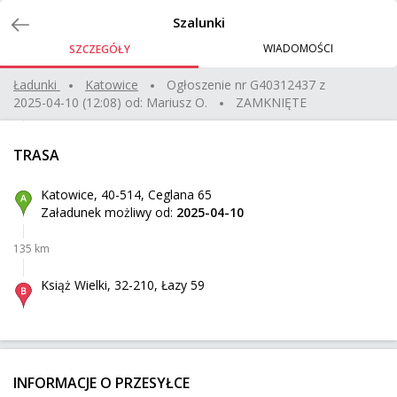
Zlecenia
Szalunki
WIADOMOŚCI
SZCZEGÓŁY
transport wentylatora
Ładunki
katowice
Ogłoszenie nr
G40312437
z
2025-04-10 (12:08)
od:
Mariusz O.
ZAMKNIĘTE
Piastów
Z:
354 km
50 kg
0,13 m³
500 zł
TRASA
Juszczyn
Do:
Katowice, 40-514, Ceglana 65
Załadunek możliwy od:
2025-04-10
volvo xc60
135 km
Briancon
Z:
1835 km
2 000 kg
2 500 zł
Książ Wielki, 32-210, Łazy 59
Kudelczyn
Do:
Sprzęt AGD palet + wózek do rozładunku
INFORMACJE O PRZESYŁCE
Sokołów
Z: