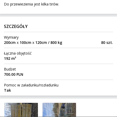
Do przewiezienia jest kilka tirów.
102 km
4 500 kg
52 m³
Nowe Opole
Do:
SZCZEGÓŁY
pudełko 65x35x45
Wymiary
Siedlce
Z:
200cm
x
100cm
x
120cm / 800 kg
80 szt.
1272 km
50 kg
0,18 m³
120 zł
Łączna objętość
Aarhus
Do:
192 m³
Budżet
stół w 2 paczkach
700.00 PLN
Radom
Z:
Pomoc w załadunku/rozładunku
447 km
93 kg
0,37 m³
50 zł
Tak
Gdańsk
Do:
Spain to Poland