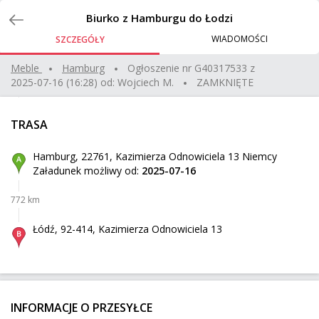
Zlecenia
Biurko z Hamburgu do Łodzi
WIADOMOŚCI
SZCZEGÓŁY
sklejka 2szt
Meble
hamburg
Ogłoszenie nr
G40317533
z
2025-07-16 (16:28)
od:
Wojciech M.
ZAMKNIĘTE
Warszawa
Z:
179 km
60 kg
0,06 m³
150 zł
TRASA
Kostomłoty Pierwsze
Do:
Hamburg, 22761, Kazimierza Odnowiciela 13 Niemcy
Załadunek możliwy od:
2025-07-16
Przewóz pralki do magazynu sprzedawcy
772 km
Łódź
Z:
110 km
70 kg
0,34 m³
Łódź, 92-414, Kazimierza Odnowiciela 13
Pruszków
Do:
Przewóz dwóch stopni betonowych
INFORMACJE O PRZESYŁCE
Tajęcina
Z: