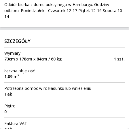
Odbiór biurka z domu aukcyjnego w Hamburgu. Godziny
303 km
260 kg
0,25 m³
250 zł
odbioru: Poniedziałek - Czwartek 12-17 Piątek 12-16 Sobota 10-
Izabela
Do:
14
Paczka karton z Wrocławia do Zagrzebia
SZCZEGÓŁY
Wrocław
Z:
892 km
20 kg
0,15 m³
Wymiary
73cm
x
178cm
x
84cm / 60 kg
1 szt.
Zagrzeb
Do:
Łączna objętość
1,09 m³
2 rowery elektryczne + bagażnik rowerowy
Potrzebna pomoc w rozładunku lub wniesieniu
Rakowo
Z:
Tak
609 km
65 kg
3,36 m³
550 zł
Piętro
Kraków
Do:
0
Komoda do przewiezienia Kraków-Katowice
Faktura VAT