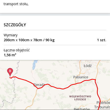
transport stołu,
495 km
65 kg
0,7 m³
300 zł
Klępina
Do:
SZCZEGÓŁY
szukam transportu auto suzuki swift z Polski
Wymiary
Świdwin
Z:
200cm
x
100cm
x
78cm / 90 kg
1 szt.
1699 km
1 045 kg
Łączna objętość
Treffendel
Do:
1,56 m³
BELKI MATERIAŁU
Warszawa
Z:
370 km
900 kg
8,1 m³
Bielsko-Biała
Do:
Tapicerka