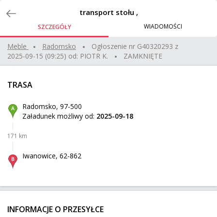
Zlecenia
transport stołu ,
WIADOMOŚCI
SZCZEGÓŁY
Biurko Srednie
Meble
radomsko
Ogłoszenie nr
G40320293
z
2025-09-15 (09:25)
od:
PIOTR K.
ZAMKNIĘTE
Kraków
Z:
289 km
20 kg
0,54 m³
100 zł
TRASA
Warszawa
Do:
Radomsko, 97-500
Załadunek możliwy od:
2025-09-18
kostka wentylatora 80x80x90 - płace złotem
171 km
Moszna-Parcela
Z:
294 km
100 kg
0,58 m³
1 000 zł
Iwanowice, 62-862
Poznań
Do:
Wózek elektryczny dla niepełnosprawnych
INFORMACJE O PRZESYŁCE
Gdańsk
Z: