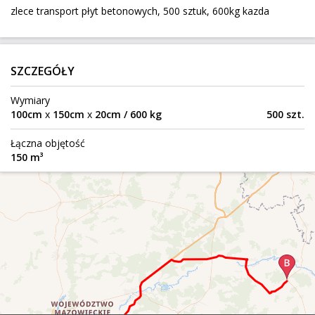
zlece transport płyt betonowych, 500 sztuk, 600kg kazda
813 km
240 kg
2,34 m³
Szczecin
Do:
SZCZEGÓŁY
Meble ratanowe dwa krzesła,stolik, wersaleczk
Wymiary
Białystok
Z:
100cm
x
150cm
x
20cm / 600 kg
500 szt.
628 km
30 kg
1,26 m³
250 zł
Łączna objętość
Nowa Ruda
Do:
150 m³
Przyprowadzenie auta kempingowego z Danii
Horsens
Z:
1318 km
3 000 kg
Białystok
Do:
sklejka 2szt