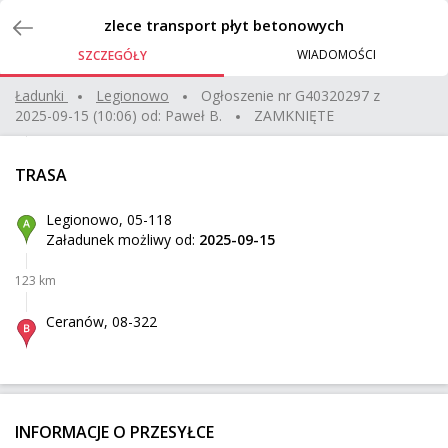
Zlecenia
zlece transport płyt betonowych
WIADOMOŚCI
SZCZEGÓŁY
2 fotele ogrodowe
Ładunki
legionowo
Ogłoszenie nr
G40320297
z
2025-09-15 (10:06)
od:
Paweł B.
ZAMKNIĘTE
Warszawa
Z:
417 km
12 kg
0,21 m³
100 zł
TRASA
Lębork
Do:
Legionowo, 05-118
Załadunek możliwy od:
2025-09-15
Komoda Express do 61118 Bad Vilbel DE
123 km
Oława
Z:
749 km
50 kg
0,79 m³
Ceranów, 08-322
Bad Vilbel
Do:
Honda CB1100R
INFORMACJE O PRZESYŁCE
Höringen
Z: