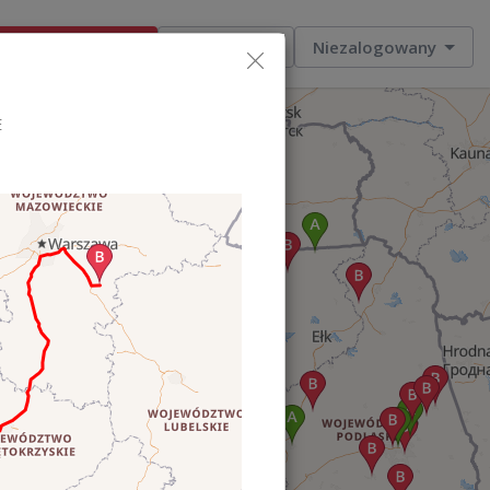
Dodaj ogłoszenie
Moje zlecenia
Niezalogowany
E