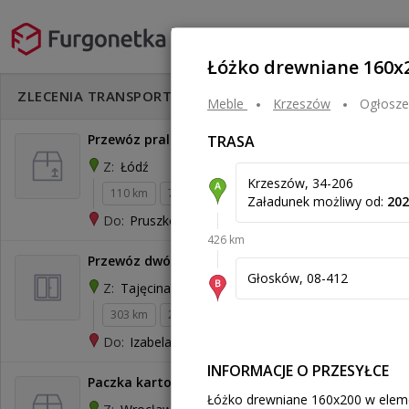
Łóżko drewniane 160x
Rozwiń filtry
ZLECENIA TRANSPORTU
Meble
krzeszów
Ogłosze
Przewóz pralki do magazynu sprzedawcy
TRASA
Łódź
Z:
Krzeszów, 34-206
110 km
70 kg
0,34 m³
Załadunek możliwy od:
202
Pruszków
Do:
426 km
Przewóz dwóch stopni betonowych
Głosków, 08-412
Tajęcina
Z:
303 km
260 kg
0,25 m³
250 zł
Izabela
Do:
INFORMACJE O PRZESYŁCE
Paczka karton z Wrocławia do Zagrzebia
Łóżko drewniane 160x200 w elem