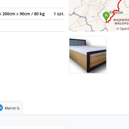
x
200cm
x
90cm / 80 kg
1 szt.
© Open
Marcin G.
G