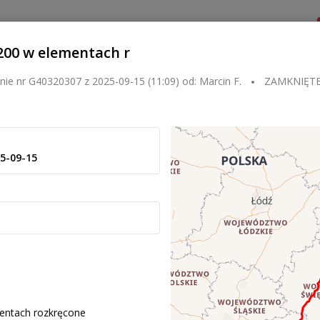
Dla zlecającego
Dla przewoźnika
Kontakt
200 w elementach r
nie nr
G40320307
z
2025-09-15 (11:09)
od:
Marcin F.
ZAMKNIĘT
5-09-15
entach rozkręcone