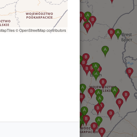
MapTiles
© OpenStreetMap contributors