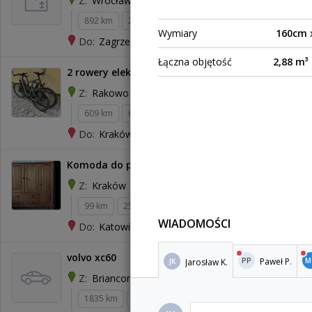
Wrocław
Z:
892 km
20 kg
0,15 m³
Wymiary
160cm
Zagrzeb
Do:
Łączna objętość
2,88 m³
2 rowery elektryczne + bagażnik rowerowy
Rakowo
Z:
609 km
65 kg
3,36 m³
550 zł
Kraków
Do:
Komoda do przewiezienia Kraków-Katowice
Kraków
Z:
99 km
25 kg
0,58 m³
100 zł
WIADOMOŚCI
Katowice
Do:
volvo xc60
Paweł P.
PP
M
Jarosław K.
JK
Briancon
Z:
1835 km
2 000 kg
2 000 zł