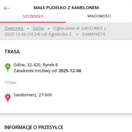
Zlecenia
MAŁE PUDEŁKO Z KAMELONEM
WIADOMOŚCI
SZCZEGÓŁY
Obraz w ramie 190x110cm
Zwierzęta
gdów
Ogłoszenie nr
G40324901
z
2025-12-06 (10:24)
od:
Agnieszka Z.
ZAMKNIĘTE
Gorzyce
Z:
1101 km
20 kg
0,52 m³
TRASA
Höhenkirchen-Siegertsbrunn
Do:
Gdów, 32-420, Rynek 8
Załadunek możliwy od:
2025-12-06
sofa 235cm
179 km
Zakręt
Z:
18 km
70 kg
1,28 m³
180 zł
Sandomierz, 27-600
Warszawa
Do:
Dostawa Elementów Wiaty
INFORMACJE O PRZESYŁCE
Częstochowa
Z: