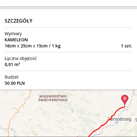
413 km
150 kg
0,8 m³
800 zł
Olsztyn
Do:
SZCZEGÓŁY
Wymiary
12 palet Godynice - Różyniec
KAMELEON
16cm
x
25cm
x
15cm / 1 kg
1 szt.
Godynice
Z:
242 km
10 320 kg
34 m³
Łączna objętość
0,01 m³
Różyniec
Do:
Budżet
opony i rower
50.00 PLN
Kraków
Z:
299 km
51 kg
0,94 m³
150 zł
Warszawa
Do:
Panele podłogowe