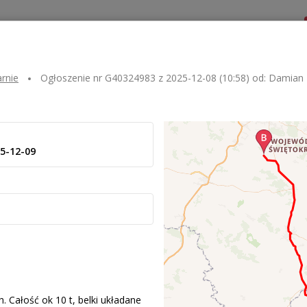
Dla zlecającego
Dla przewoźnika
Kontakt
arnie
Ogłoszenie nr
G40324983
z
2025-12-08 (10:58)
od:
Damian 
5-12-09
 Całość ok 10 t, belki układane