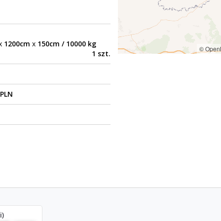
x
1200cm
x
150cm / 10000 kg
© Open
1 szt.
 PLN
i)