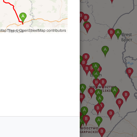
MapTiles
© OpenStreetMap contributors