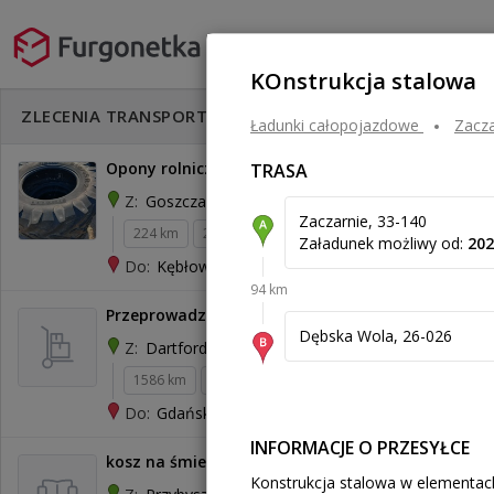
KOnstrukcja stalowa
Rozwiń filtry
ZLECENIA TRANSPORTU
Ładunki całopojazdowe
zacz
Opony rolnicze 2 sztuki
TRASA
Goszczanów
Z:
Zaczarnie, 33-140
224 km
240 kg
2,18 m³
200 zł
Załadunek możliwy od:
202
Kębłowo
Do:
94 km
Przeprowadzka UK - Polska
Dębska Wola, 26-026
Dartford
Z:
1586 km
450 kg
4,84 m³
Gdańsk
Do:
INFORMACJE O PRZESYŁCE
kosz na śmieci
Konstrukcja stalowa w elementach.