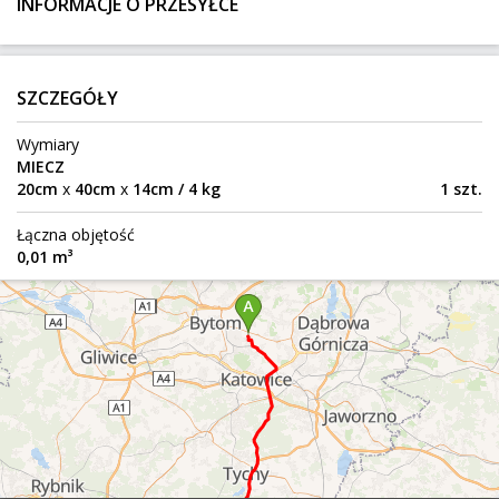
INFORMACJE O PRZESYŁCE
417 km
12 kg
0,21 m³
100 zł
Lębork
Do:
SZCZEGÓŁY
Komoda Express do 61118 Bad Vilbel DE
Wymiary
MIECZ
Oława
Z:
20cm
x
40cm
x
14cm / 4 kg
1 szt.
749 km
50 kg
0,79 m³
Łączna objętość
Bad Vilbel
Do:
0,01 m³
Honda CB1100R
Höringen
Z:
813 km
240 kg
2,34 m³
Szczecin
Do:
Meble ratanowe dwa krzesła,stolik, wersaleczk