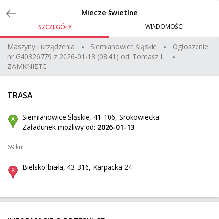
Zlecenia
Miecze świetlne
WIADOMOŚCI
SZCZEGÓŁY
Zlecę przewóz 5 pustych złożonych palet
Maszyny i urządzenia
siemianowice śląskie
Ogłoszenie
nr
G40326779
z
2026-01-13 (08:41)
od:
Tomasz L.
Ehrenfriedersdorf
Z:
ZAMKNIĘTE
397 km
240 kg
1,92 m³
500 zł
Dinkelscherben
Do:
TRASA
Siemianowice Śląskie, 41-106, Srokowiecka
zaczep
Załadunek możliwy od:
2026-01-13
Brześć Kujawski
Z:
69 km
307 km
45 kg
0,28 m³
Bielsko-biała, 43-316, Karpacka 24
Radzionków
Do:
2 fotele ogrodowe
Warszawa
Z: