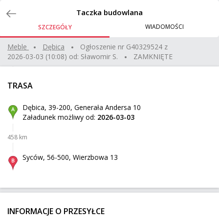
Zlecenia
Taczka budowlana
WIADOMOŚCI
SZCZEGÓŁY
maszyna do zabrania
Meble
dębica
Ogłoszenie nr
G40329524
z
2026-03-03 (10:08)
od:
Sławomir S.
ZAMKNIĘTE
Kolbudy
Z:
452 km
300 kg
1,89 m³
350 zł
TRASA
Sokolniki Mokre
Do:
Dębica, 39-200, Generała Andersa 10
Załadunek możliwy od:
2026-03-03
traktorek ogrodowy
458 km
Brzeście
Z:
452 km
225 kg
2,99 m³
450 zł
Syców, 56-500, Wierzbowa 13
Serock
Do:
części wnętrza auta na 2 paletach
INFORMACJE O PRZESYŁCE
Dębica
Z: