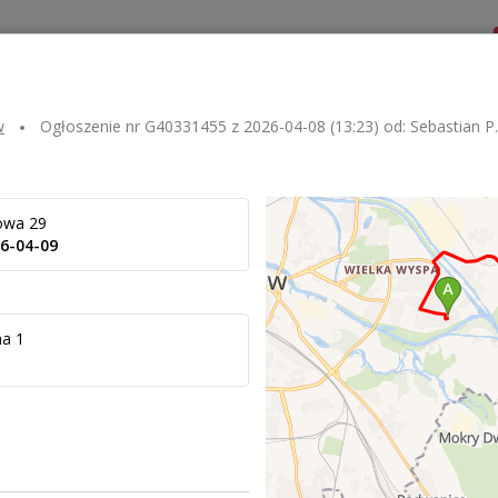
Dla zlecającego
Dla przewoźnika
Kontakt
w
Ogłoszenie nr
G40331455
z
2026-04-08 (13:23)
od:
Sebastian P.
owa 29
6-04-09
na 1