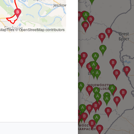
MapTiles
© OpenStreetMap contributors