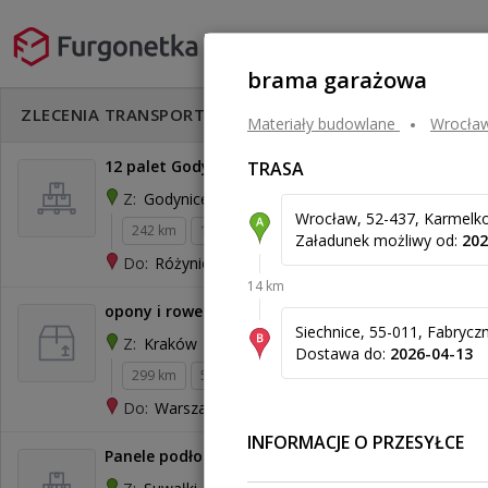
brama garażowa
Rozwiń filtry
ZLECENIA TRANSPORTU
Materiały budowlane
wrocła
12 palet Godynice - Różyniec
TRASA
Godynice
Z:
Wrocław, 52-437, Karmelk
242 km
10 320 kg
34 m³
Załadunek możliwy od:
202
Różyniec
Do:
14 km
opony i rower
Siechnice, 55-011, Fabrycz
Kraków
Z:
Dostawa do:
2026-04-13
299 km
51 kg
0,94 m³
150 zł
Warszawa
Do:
INFORMACJE O PRZESYŁCE
Panele podłogowe