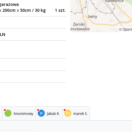
garażowa
x
200cm
x
50cm / 30 kg
1 szt.
© Open
PLN
Anonimowy
Jakub K.
marek S.
JK
MS