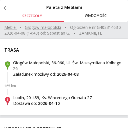
Zlecenia
Paleta z Meblami
WIADOMOŚCI
SZCZEGÓŁY
Mercedes Vito Long
Meble
głogów małopolski
Ogłoszenie nr
G40331463
z
2026-04-08 (14:43)
od:
Sebastian G.
ZAMKNIĘTE
Berlin
Z:
624 km
2 000 kg
1 000 zł
TRASA
Wołomin
Do:
Głogów Małopolski, 36-060, Ul. Św. Maksymiliana Kolbego
26
volvo xc60
Załadunek możliwy od:
2026-04-08
Briancon
Z:
165 km
1835 km
2 000 kg
2 500 zł
Lublin, 20-489, Ks. Wincentego Granata 27
Kudelczyn
Do:
Dostawa do:
2026-04-10
Sprzęt AGD palet + wózek do rozładunku
Sokołów
Z: