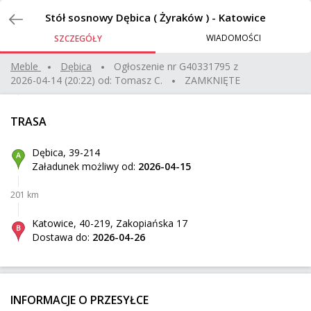
Zlecenia
Stół sosnowy Dębica ( Żyraków ) - Katowice
WIADOMOŚCI
SZCZEGÓŁY
Używany Rower Bruksela - Wrocław
Meble
dębica
Ogłoszenie nr
G40331795
z
2026-04-14 (20:22)
od:
Tomasz C.
ZAMKNIĘTE
Woluwé-Saint-Lambert
Z:
1035 km
15 kg
0,62 m³
250 zł
TRASA
Wrocław
Do:
Dębica, 39-214
Załadunek możliwy od:
2026-04-15
Wózek elektryczny dla niepełnosprawnych
201 km
Gdańsk
Z:
495 km
65 kg
0,7 m³
500 zł
Katowice, 40-219, Zakopiańska 17
Dostawa do:
2026-04-26
Klępina
Do:
Mercedes Vito Long
INFORMACJE O PRZESYŁCE
Berlin
Z: