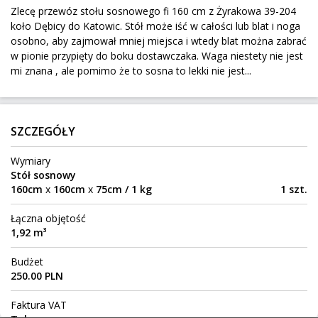
Zlecę przewóz stołu sosnowego fi 160 cm z Żyrakowa 39-204
624 km
2 000 kg
1 000 zł
koło Dębicy do Katowic. Stół może iść w całości lub blat i noga
Wołomin
Do:
osobno, aby zajmował mniej miejsca i wtedy blat można zabrać
w pionie przypięty do boku dostawczaka. Waga niestety nie jest
mi znana , ale pomimo że to sosna to lekki nie jest...
volvo xc60
Briancon
Z:
1835 km
2 000 kg
2 500 zł
SZCZEGÓŁY
Kudelczyn
Do:
Wymiary
Stół sosnowy
160cm
x
160cm
x
75cm / 1 kg
1 szt.
Sprzęt AGD palet + wózek do rozładunku
Łączna objętość
Sokołów
Z:
1,92 m³
102 km
4 500 kg
52 m³
Nowe Opole
Do:
Budżet
250.00 PLN
pudełko 65x35x45
Faktura VAT