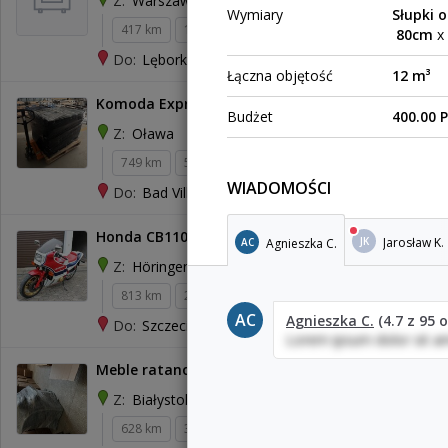
Warszawa
Z:
Wymiary
Słupki 
417 km
12 kg
0,21 m³
100 zł
80cm
x
Lębork
Do:
Łączna objętość
12 m³
Komoda Express do 61118 Bad Vilbel DE
Budżet
400.00 
Oława
Z:
749 km
50 kg
0,79 m³
WIADOMOŚCI
Bad Vilbel
Do:
Honda CB1100R
Jarosław K.
JK
Agnieszka C.
AC
Höringen
Z:
813 km
240 kg
2,34 m³
AC
Agnieszka C.
(4.7 z 95 o
Szczecin
Do:
Lorem ipsum dolor sit a
Meble ratanowe dwa krzesła,stolik, wersaleczk
Białystok
Z:
628 km
30 kg
1,26 m³
250 zł