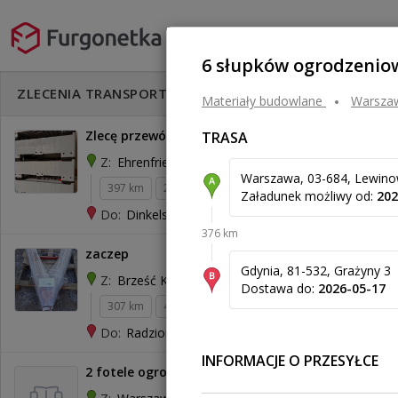
6 słupków ogrodzenio
Rozwiń filtry
ZLECENIA TRANSPORTU
Materiały budowlane
warsz
Zlecę przewóz 5 pustych złożonych palet
TRASA
Ehrenfriedersdorf
Z:
Warszawa, 03-684, Lewino
397 km
240 kg
1,92 m³
500 zł
Załadunek możliwy od:
202
Dinkelscherben
Do:
376 km
zaczep
Gdynia, 81-532, Grażyny 3
Brześć Kujawski
Z:
Dostawa do:
2026-05-17
307 km
45 kg
0,28 m³
Radzionków
Do:
INFORMACJE O PRZESYŁCE
2 fotele ogrodowe