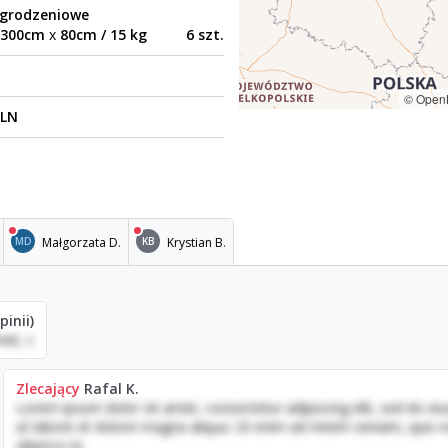
ogrodzeniowe
300cm
x
80cm / 15 kg
6 szt.
© Open
PLN
Małgorzata D.
Krystian B.
MD
KB
pinii)
met, c
Zlecający
Rafal K.
Lorem ipsum dolor sit amet, consectetur adipiscing elit, sed do e
ut labore et dolore magna aliqua. Ut enim ad minim veniam, quis n
ullamco la