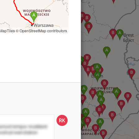
MapTiles
© OpenStreetMap contributors
RK
iusmod tempor incididunt
ostrud exercitation