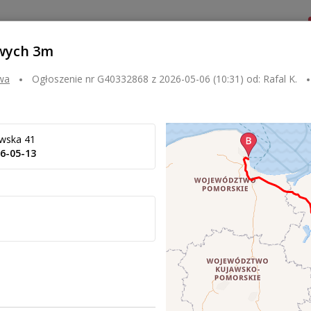
Dla zlecającego
Dla przewoźnika
Kontakt
wych 3m
awa
Ogłoszenie nr
G40332868
z
2026-05-06 (10:31)
od:
Rafal K.
wska 41
6-05-13