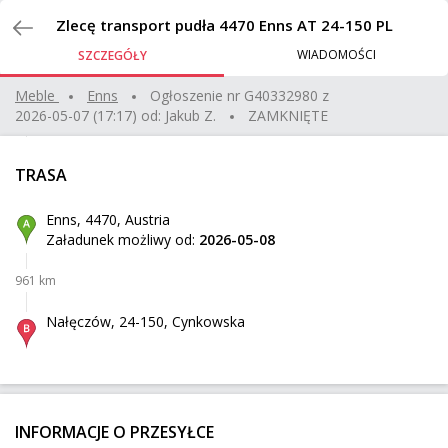
Zlecenia
Zlecę transport pudła 4470 Enns AT 24-150 PL
WIADOMOŚCI
SZCZEGÓŁY
transport wentylatora
Meble
enns
Ogłoszenie nr
G40332980
z
2026-05-07 (17:17)
od:
Jakub Z.
ZAMKNIĘTE
Piastów
Z:
354 km
50 kg
0,13 m³
500 zł
TRASA
Juszczyn
Do:
Enns, 4470, Austria
Załadunek możliwy od:
2026-05-08
volvo xc60
961 km
Briancon
Z:
1835 km
2 000 kg
2 500 zł
Nałęczów, 24-150, Cynkowska
Kudelczyn
Do:
Sprzęt AGD palet + wózek do rozładunku
INFORMACJE O PRZESYŁCE
Sokołów
Z: