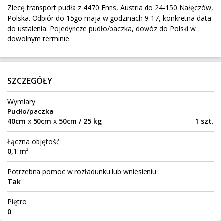
Zlecę transport pudła z 4470 Enns, Austria do 24-150 Nałęczów,
102 km
4 500 kg
52 m³
Polska. Odbiór do 15go maja w godzinach 9-17, konkretna data
Nowe Opole
Do:
do ustalenia. Pojedyncze pudło/paczka, dowóz do Polski w
dowolnym terminie.
pudełko 65x35x45
Siedlce
Z:
SZCZEGÓŁY
1272 km
50 kg
0,18 m³
120 zł
Wymiary
Aarhus
Do:
Pudło/paczka
40cm
x
50cm
x
50cm / 25 kg
1 szt.
stół w 2 paczkach
Łączna objętość
0,1 m³
Radom
Z:
447 km
93 kg
0,37 m³
50 zł
Potrzebna pomoc w rozładunku lub wniesieniu
Tak
Gdańsk
Do:
Piętro
Spain to Poland
0