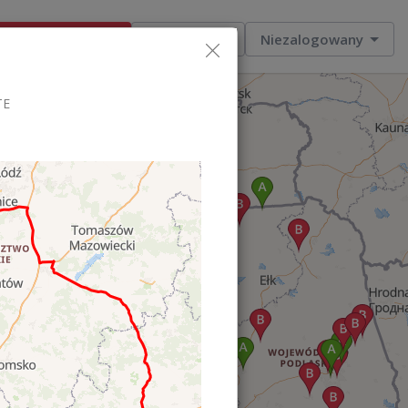
Dodaj ogłoszenie
Moje zlecenia
Niezalogowany
TE