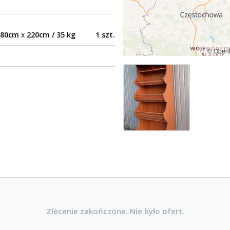
80cm
x
220cm / 35 kg
1 szt.
© Open
Zlecenie zakończone. Nie było ofert.