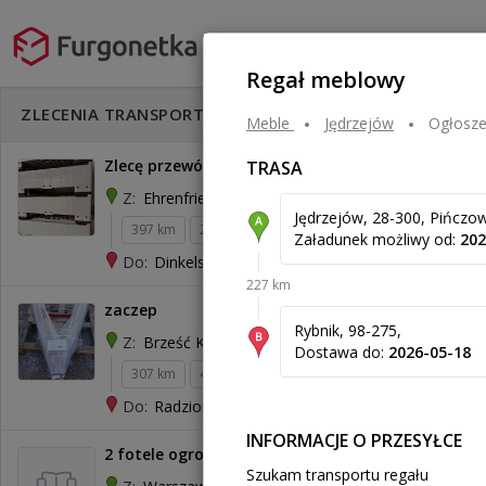
Regał meblowy
Rozwiń filtry
ZLECENIA TRANSPORTU
Meble
jędrzejów
Ogłosze
Zlecę przewóz 5 pustych złożonych palet
TRASA
Ehrenfriedersdorf
Z:
Jędrzejów, 28-300, Pińczo
397 km
240 kg
1,92 m³
500 zł
Załadunek możliwy od:
202
Dinkelscherben
Do:
227 km
zaczep
Rybnik, 98-275,
Brześć Kujawski
Z:
Dostawa do:
2026-05-18
307 km
45 kg
0,28 m³
Radzionków
Do:
INFORMACJE O PRZESYŁCE
2 fotele ogrodowe
Szukam transportu regału