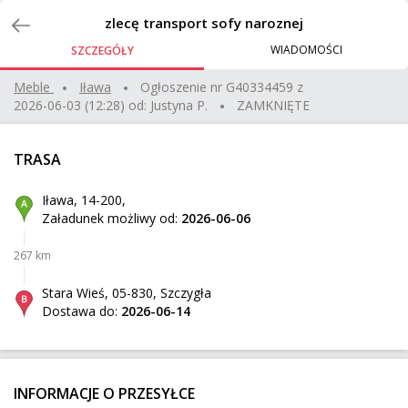
Zlecenia
zlecę transport sofy naroznej
WIADOMOŚCI
SZCZEGÓŁY
Palety
Meble
iława
Ogłoszenie nr
G40334459
z
2026-06-03 (12:28)
od:
Justyna P.
ZAMKNIĘTE
Śrem
Z:
476 km
7 700 kg
4 m³
TRASA
Biała Podlaska
Do:
Iława, 14-200,
Załadunek możliwy od:
2026-06-06
drabina i siatka w rolce
267 km
Bogdanówka
Z:
391 km
50 kg
0,94 m³
180 zł
Stara Wieś, 05-830, Szczygła
Dostawa do:
2026-06-14
Pliszczyn
Do:
Robot - Kosiarka w oryg opakowaniu - karton
INFORMACJE O PRZESYŁCE
Końskie
Z: