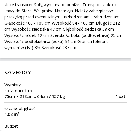
zlecę transport Sofy,wymiary po poniżej. Transport z okolic
149 km
15 kg
0,14 m³
Iławy do Starej Wsi gmina Nadarzyn. Należy zabezpieczyć
Warszawa
Do:
przesyłkę przed ewentualnymi uszkodzeniami, zabrudzeniami.
Głębokość 100 - 109 cm Wysokość 84 - 100 cm Długość 212
cm Wysokość siedziska 47 cm Głębokość siedziska 58 cm
3 paczki Człuchów - Jelenia Góra
Wysokość nóżek 12 cm Szerokość boku (podłokietnika) 25 cm
Wysokość podłokietnika (boku) 64 cm Granica tolerancji
Człuchów
Z:
wymiarów (+/-) 3% Szerokość 287 cm
469 km
51 kg
0,98 m³
150 zł
Jelenia Góra
Do:
SZCZEGÓŁY
Zlecę transport stołu 180x90
Wymiary
Sułkowice
Z:
sofa narożna
75cm
x
212cm
x
64cm / 157 kg
1 szt.
198 km
70 kg
1,23 m³
250 zł
Skrzydłowice
Do:
Łączna objętość
1,02 m³
Okap gastronomiczny
Budżet