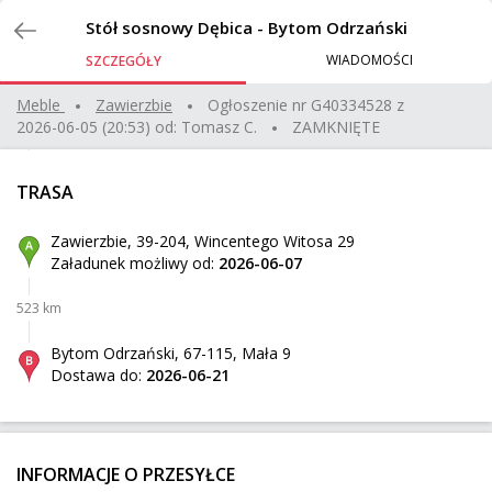
Zlecenia
Stół sosnowy Dębica - Bytom Odrzański
WIADOMOŚCI
SZCZEGÓŁY
meble kuchenne
Meble
zawierzbie
Ogłoszenie nr
G40334528
z
2026-06-05 (20:53)
od:
Tomasz C.
ZAMKNIĘTE
Biały Dunajec
Z:
264 km
20 kg
0,86 m³
TRASA
Rzeszów
Do:
Zawierzbie, 39-204, Wincentego Witosa 29
Załadunek możliwy od:
2026-06-07
paleta z maszyną - Wrocław-Tallin (Estonia)
523 km
Mnichowice
Z:
1347 km
350 kg
2,35 m³
Bytom Odrzański, 67-115, Mała 9
Dostawa do:
2026-06-21
Tallin
Do:
Basen
INFORMACJE O PRZESYŁCE
Kamienna Góra
Z: