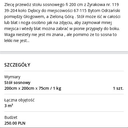
Zlecę przewóz stołu sosnowego fi 200 cm z Żyrakowa nr. 119
295 km
250 kg
1,08 m³
250 zł
39-204 koło Dębicy do miejscowości 67-115 Bytom Odrzański
Świerczyniec
Do:
pomiędzy Głogowem, a Zieloną Górą . Stół może iść w całości
lub blat i noga osobno jak na zdjęciu, aby zajmował mniej
miejsca i wtedy blat można zabrać w pionie przypięty do boku.
Opony rolnicze 2 sztuki
Waga niestety nie jest mi znana , ale pomimo że to sosna to
lekki nie jest...
Goszczanów
Z:
224 km
240 kg
2,18 m³
200 zł
Kębłowo
Do:
SZCZEGÓŁY
Wymiary
Przeprowadzka UK - Polska
Stół sosnowy
200cm
x
200cm
x
75cm / 1 kg
Dartford
1 szt.
Z:
1586 km
450 kg
4,84 m³
Łączna objętość
Gdańsk
Do:
3 m³
Budżet
kosz na śmieci
250.00 PLN