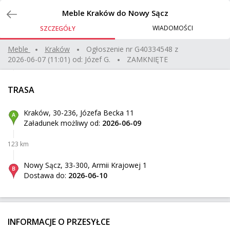
Zlecenia
Meble Kraków do Nowy Sącz
WIADOMOŚCI
SZCZEGÓŁY
opony i rower
Meble
kraków
Ogłoszenie nr
G40334548
z
2026-06-07 (11:01)
od:
Józef G.
ZAMKNIĘTE
Kraków
Z:
299 km
51 kg
0,94 m³
150 zł
TRASA
Warszawa
Do:
Kraków, 30-236, Józefa Becka 11
Załadunek możliwy od:
2026-06-09
Panele podłogowe
123 km
Suwałki
Z:
505 km
60 kg
0,27 m³
400 zł
Nowy Sącz, 33-300, Armii Krajowej 1
Dostawa do:
2026-06-10
Ostrówek
Do:
Lustro
INFORMACJE O PRZESYŁCE
Jarocin
Z: