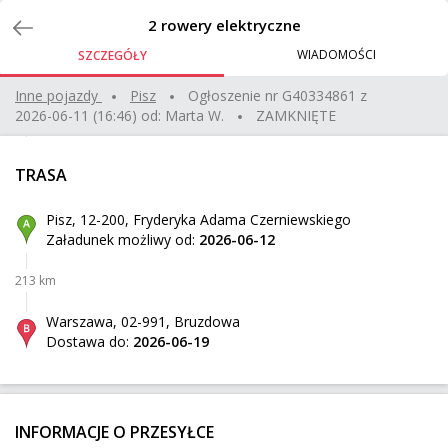
Zlecenia
2 rowery elektryczne
WIADOMOŚCI
SZCZEGÓŁY
dębowe lustro
Inne pojazdy
pisz
Ogłoszenie nr
G40334861
z
2026-06-11 (16:46)
od:
Marta W.
ZAMKNIĘTE
Jarocin
Z:
366 km
10 kg
0,12 m³
250 zł
TRASA
Rumia
Do:
Pisz, 12-200, Fryderyka Adama Czerniewskiego
Załadunek możliwy od:
2026-06-12
Yamaha r6
213 km
Wałbrzych
Z:
562 km
200 kg
1,84 m³
600 zł
Warszawa, 02-991, Bruzdowa
Dostawa do:
2026-06-19
Kościerzyna
Do:
Cztery okna
INFORMACJE O PRZESYŁCE
Stare Krasnodęby
Z: